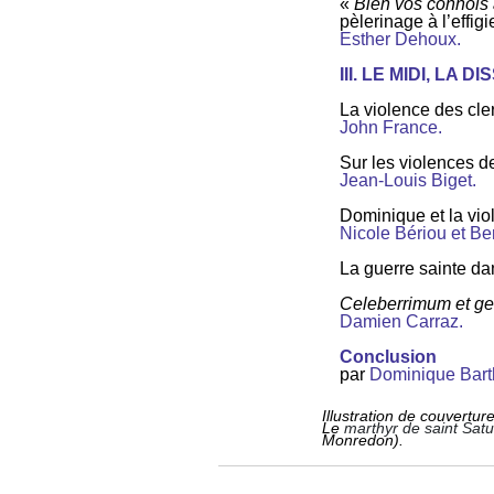
«
Bien vos connois 
pèlerinage à l’effig
Esther Dehoux.
III. LE MIDI, LA
La violence des cle
John France.
Sur les violences de
Jean-Louis Biget.
Dominique et la vio
Nicole Bériou et Be
La guerre sainte da
Celeberrimum et ge
Damien Carraz.
Conclusion
par
Dominique Bart
Illustration de couverture
Le
marthyr de saint Satur
Monredon).