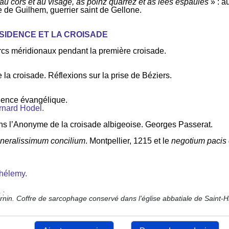
au cors et au visage, as poinz quarrez et as leës espaules
» : a
ie de Guilhem, guerrier saint de Gellone.
 DISSIDENCE ET LA CROISADE
rcs méridionaux pendant la première croisade.
 la croisade. Réflexions sur la prise de Béziers.
lence évangélique.
rnard Hodel.
ns l’Anonyme de la croisade albigeoise. Georges Passerat.
neralissimum concilium
. Montpellier, 1215 et le
negotium pacis e
hélemy.
 :
nin. Coffre de sarcophage conservé dans l’église abbatiale de Saint-Hi