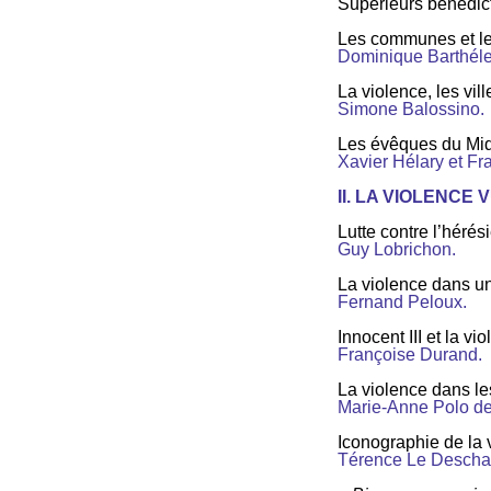
Supérieurs bénédict
Les communes et les
Dominique Barthél
La violence, les vill
Simone Balossino.
Les évêques du Midi 
Xavier Hélary et Fra
II. LA VIOLENCE
Lutte contre l’hérési
Guy Lobrichon.
La violence dans un
Fernand Peloux.
Innocent III et la vi
Françoise Durand.
La violence dans l
Marie-Anne Polo de
Iconographie de la 
Térence Le Descha