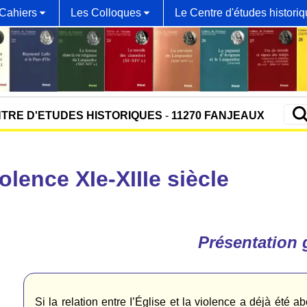
Cahiers
Les Colloques
Le Centre d'études histori
TRE D'ETUDES HISTORIQUES
-
11270 FANJEAUX
iolence XIe-XIIIe siècle
Présentation 
Si la relation entre I’Église et la violence a déjà été 