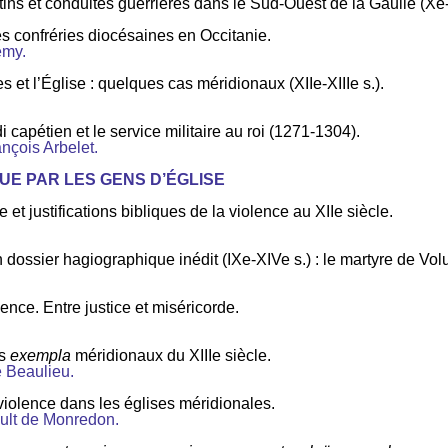
ins et conduites guerrières dans le Sud-Ouest de la Gaulle (Xe-
 confréries diocésaines en Occitanie.
emy.
es et l’Église : quelques cas méridionaux (XIIe-XIIIe s.).
capétien et le service militaire au roi (1271-1304).
nçois Arbelet.
 VUE PAR LES GENS D’ÉGLISE
e et justifications bibliques de la violence au XIIe siècle.
 dossier hagiographique inédit (IXe-XIVe s.) : le martyre de Vol
olence. Entre justice et miséricorde.
es
exempla
méridionaux du XIIIe siècle.
 Beaulieu.
violence dans les églises méridionales.
ult de Monredon.