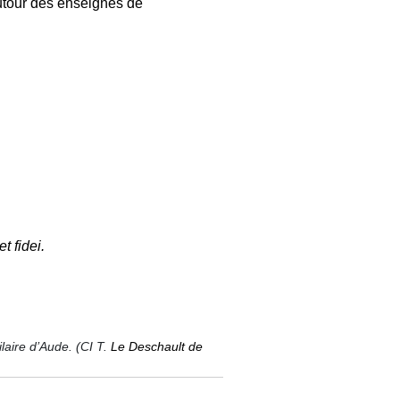
utour des enseignes de
t fidei.
laire d’Aude. (CI T.
Le Deschault de