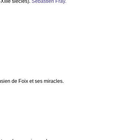
XIIIe siècles).
Sébastien Fray.
usien de Foix et ses miracles.