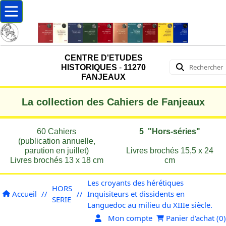
CENTRE D'ETUDES
HISTORIQUES
-
11270
FANJEAUX
La collection des Cahiers de Fanjeaux
60 Cahiers
5 "Hors-séries"
(publication annuelle,
parution en juillet)
Livres brochés 15,5 x 24
Livres brochés 13 x 18 cm
cm
Les croyants des hérétiques
HORS
Accueil
//
//
Inquisiteurs et dissidents en
SERIE
Languedoc au milieu du XIIIe siècle.
Mon compte
Panier d'achat (
0
)